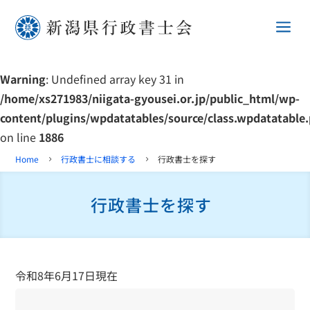
a
Warning
: Undefined array key 31 in
/home/xs271983/niigata-gyousei.or.jp/public_html/wp-
content/plugins/wpdatatables/source/class.wpdatatable
on line
1886
Home
行政書士に相談する
行政書士を探す
5
5
行政書士を探す
令和8年6月17日現在