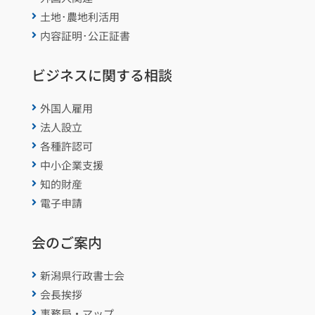
土地･農地利活用

内容証明･公正証書

ビジネスに関する相談
外国人雇用

法人設立

各種許認可

中小企業支援

知的財産

電子申請

会のご案内
新潟県行政書士会

会長挨拶

事務局・マップ
