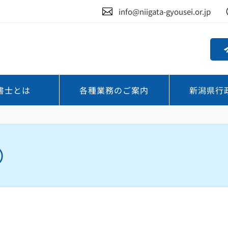

info@niigata-gyousei.or.jp
書士とは
各種業務のご案内
新潟県行
）