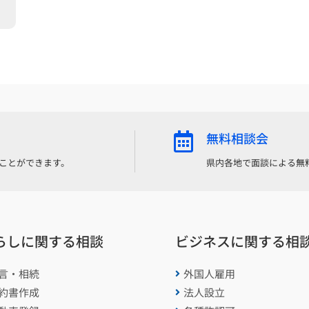
無料相談会

ことができます。
県内各地で面談による無
らしに関する相談
ビジネスに関する相
言・相続
外国人雇用

約書作成
法人設立
