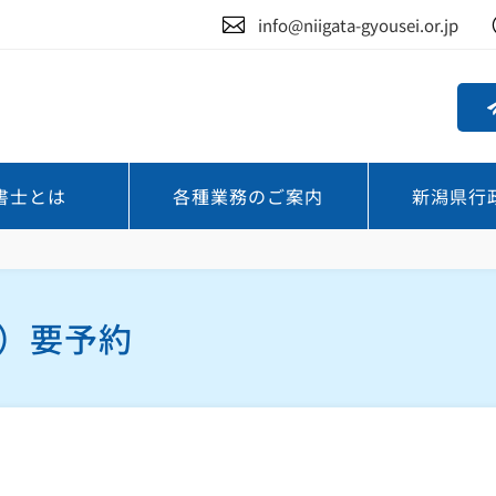

info@niigata-gyousei.or.jp
書士とは
各種業務のご案内
新潟県行
約
）要予約