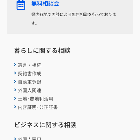
無料相談会

県内各地で面談による無料相談を行っておりま
す。
暮らしに関する相談
遺言・相続

契約書作成

自動車登録

外国人関連

土地･農地利活用

内容証明･公正証書

ビジネスに関する相談
外国人雇用
